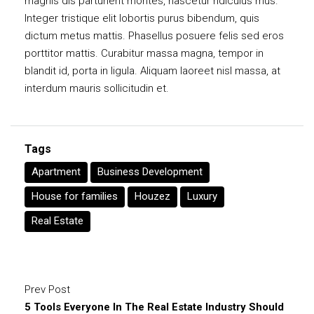
magnis dis parturient montes, nascetur ridiculus mus.
Integer tristique elit lobortis purus bibendum, quis
dictum metus mattis. Phasellus posuere felis sed eros
porttitor mattis. Curabitur massa magna, tempor in
blandit id, porta in ligula. Aliquam laoreet nisl massa, at
interdum mauris sollicitudin et.
Tags
Apartment
Business Development
House for families
Houzez
Luxury
Real Estate
Prev Post
5 Tools Everyone In The Real Estate Industry Should