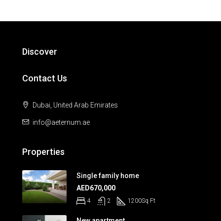
Discover
Contact Us
Dubai, United Arab Emirates
info@aeternum.ae
Properties
Single family home
AED670,000
4
2
1200
Sq Ft
New apartment