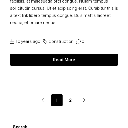
facilisis, at malesuada orci congue. Nullam tempus
sollicitudin cursus. Ut et adipiscing erat. Curabitur this is
a text link libero tempus congue. Duis mattis laoreet
neque, et ornare neque...
10 years ago
Construction
0
Read More
1
2
Search